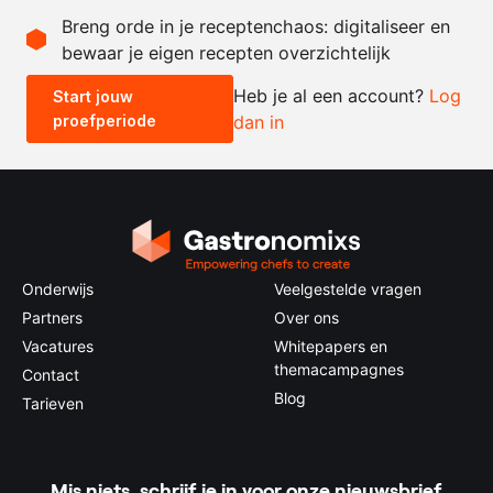
Breng orde in je receptenchaos: digitaliseer en
bewaar je eigen recepten overzichtelijk
-
+
Heb je al een account?
Log
Start jouw
proefperiode
dan in
0.5x
1x
2x
4x
Onderwijs
Veelgestelde vragen
Partners
Over ons
Vacatures
Whitepapers en
themacampagnes
Contact
Blog
Tarieven
Mis niets, schrijf je in voor onze nieuwsbrief