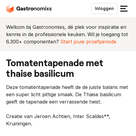
Inloggen
S
l
u
Welkom bij Gastronomixs, dé plek voor inspiratie en
i
kennis in de professionele keuken. Wil je toegang tot
t
6.300+ componenten?
Start jouw proefperiode
h
e
tomatentapenade met
t
m
thaise basilicum
e
n
Deze tomatentapenade heeft de de juiste balans met
u
een super licht pittige smaak. De Thaise basilicum
geeft de tapenade een verrassende twist.
Creatie van Jeroen Achtien, Inter Scaldes**,
Kruiningen.