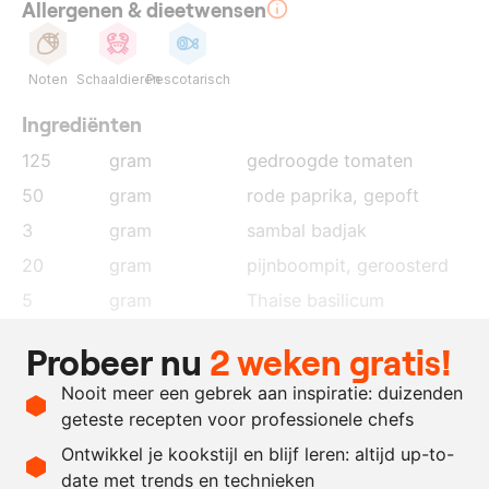
Allergenen & dieetwensen
Noten
Schaaldieren
Pescotarisch
Ingrediënten
125
gram
gedroogde tomaten
50
gram
rode paprika
, gepoft
3
gram
sambal badjak
20
gram
pijnboompit
, geroosterd
5
gram
Thaise basilicum
2
gram
zout
Probeer nu
2 weken gratis!
2
gram
citroensap
Nooit meer een gebrek aan inspiratie: duizenden
20
gram
olijfolie
geteste recepten voor professionele chefs
1
gram
citroenrasp
Ontwikkel je kookstijl en blijf leren: altijd up-to-
date met trends en technieken
Recept omrekenen