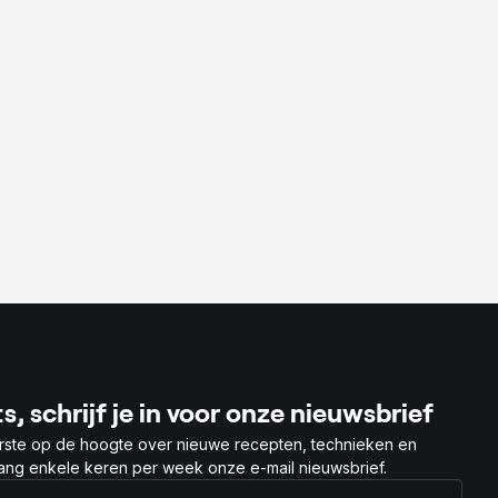
s, schrijf je in voor onze nieuwsbrief
rste op de hoogte over nieuwe recepten, technieken en
vang enkele keren per week onze e-mail nieuwsbrief.