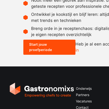
Nooit meer een gebrek aan inspiratie: 
geteste recepten voor professionele ch
Ontwikkel je kookstijl en blijf leren: alti
met trends en technieken
Breng orde in je receptenchaos: digital
je eigen recepten overzichtelijk
Heb je al een ac
Start jouw
proefperiode
in
Onderwijs
Partners
Vacatures
Contact