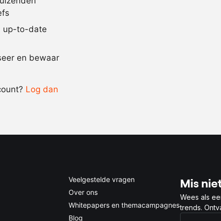
duizenden
efs
6
stuks
eidooier
jd up-to-date
Recept omrekenen
iseer en bewaar
-
+
count?
Log dan
0.5x
1x
2x
4x
Veelgestelde vragen
Mis niet
Over ons
Wees als ee
Whitepapers en themacampagnes
trends. Ont
Blog