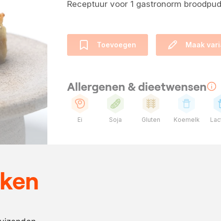
Receptuur voor 1 gastronorm broodpud
Toevoegen
Maak vari
Allergenen & dieetwensen
Ei
Soja
Gluten
Koemelk
Lac
Ingrediënten
2
stuks
suikerbrood
eken
1000
gram
blauwaderka
1000
gram
room
4
stuks
ei