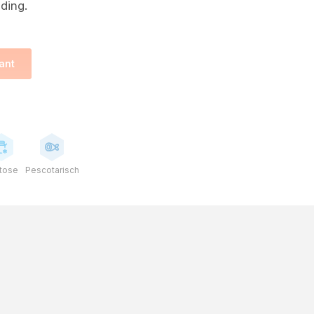
ding.
ant
tose
Pescotarisch
as