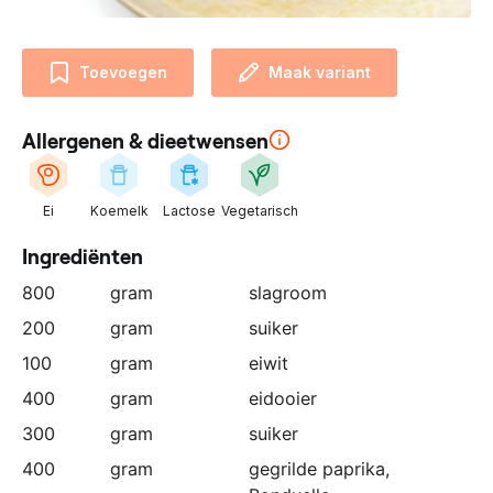
n
z
e
Toevoegen
Maak variant
p
a
Allergenen & dieetwensen
r
t
n
Ei
Koemelk
Lactose
Vegetarisch
e
r
Ingrediënten
:
800
gram
slagroom
200
gram
suiker
100
gram
eiwit
400
gram
eidooier
300
gram
suiker
400
gram
gegrilde paprika,