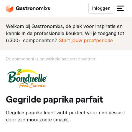
Inloggen
S
l
u
Welkom bij Gastronomixs, dé plek voor inspiratie en
i
kennis in de professionele keuken. Wil je toegang tot
t
6.300+ componenten?
Start jouw proefperiode
h
e
Dit component is ontwikkeld met onze partner:
t
m
D
e
i
n
t
u
c
o
gegrilde paprika parfait
m
p
Gegrilde paprika leent zicht perfect voor een dessert
o
door zijn mooi zoete smaak.
n
e