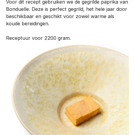
Voor dit recept gebruiken we de gegrilde paprika van
n
Bonduelle. Deze is perfect gegrild, het hele jaar door
t
beschikbaar en geschikt voor zowel warme als
i
koude bereidingen.
s
o
Receptuur voor 2200 gram.
n
t
w
i
k
k
e
l
d
m
e
t
o