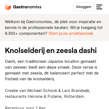
Inloggen
S
l
u
Welkom bij Gastronomixs, dé plek voor inspiratie en
i
kennis in de professionele keuken. Wil je toegang tot
t
6.300+ componenten?
Start jouw proefperiode
h
e
knolselderij en zeesla dashi
t
m
Dashi, een traditioneel Japanse bouillon gemaakt
e
van zeewier biedt een diepe smaak. Deze versie is
n
gemaakt met zeesla, dit balanceert perfect met de
u
frisheid van de knolselderij.
Creatie van Michael Schook & Lars Brandwijk,
restaurants Héroine & Putaine, Rotterdam.
Receptuur voor 1 liter.