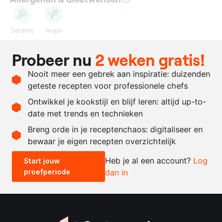
Selderij
Vegan
Ingrediënten
Probeer nu
2 weken gratis!
2
kg.
knolselderij
, grof
Nooit meer een gebrek aan inspiratie: duizenden
gesneden
geteste recepten voor professionele chefs
40
gram
zeesla
Ontwikkel je kookstijl en blijf leren: altijd up-to-
date met trends en technieken
Recept omrekenen
Breng orde in je receptenchaos: digitaliseer en
bewaar je eigen recepten overzichtelijk
-
+
Heb je al een account?
Log
Start jouw
proefperiode
dan in
0.5x
1x
2x
4x