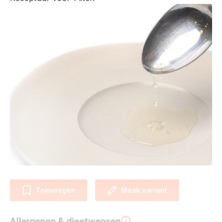
Toevoegen
Maak variant
Allergenen & dieetwensen