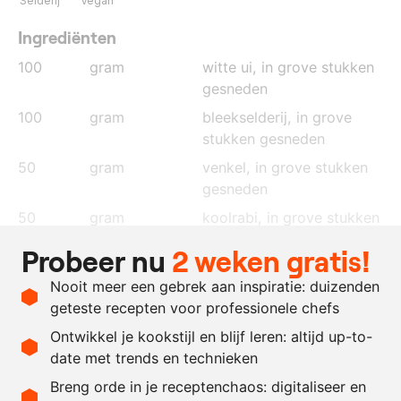
Selderij
Vegan
Ingrediënten
100
gram
witte ui
, in grove stukken
gesneden
100
gram
bleekselderij
, in grove
stukken gesneden
50
gram
venkel
, in grove stukken
gesneden
50
gram
koolrabi
, in grove stukken
gesneden
Probeer nu
2 weken gratis!
21
gram
yuzukosho, groen
Nooit meer een gebrek aan inspiratie: duizenden
75
gram
limoensap
geteste recepten voor professionele chefs
100
gram
zeewater, bevroren
Ontwikkel je kookstijl en blijf leren: altijd up-to-
date met trends en technieken
Recept omrekenen
Breng orde in je receptenchaos: digitaliseer en