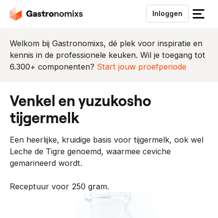
Inloggen
S
l
u
Welkom bij Gastronomixs, dé plek voor inspiratie en
i
kennis in de professionele keuken. Wil je toegang tot
t
6.300+ componenten?
Start jouw proefperiode
h
e
venkel en yuzukosho
t
m
tijgermelk
e
n
Een heerlijke, kruidige basis voor tijgermelk, ook wel
u
Leche de Tigre genoemd, waarmee ceviche
gemarineerd wordt.
Receptuur voor 250 gram.