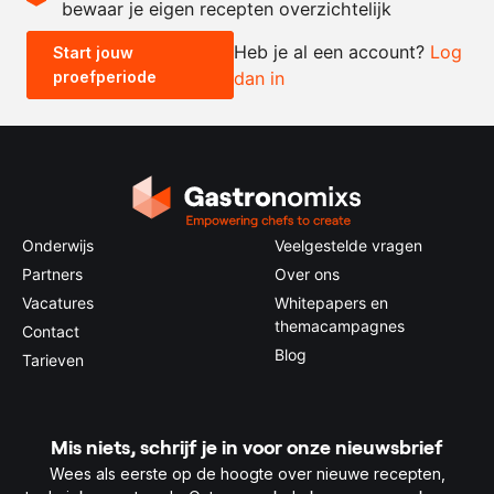
bewaar je eigen recepten overzichtelijk
-
+
Heb je al een account?
Log
Start jouw
proefperiode
dan in
0.5x
1x
2x
4x
Onderwijs
Veelgestelde vragen
Partners
Over ons
Vacatures
Whitepapers en
themacampagnes
Contact
Blog
Tarieven
Mis niets, schrijf je in voor onze nieuwsbrief
Wees als eerste op de hoogte over nieuwe recepten,