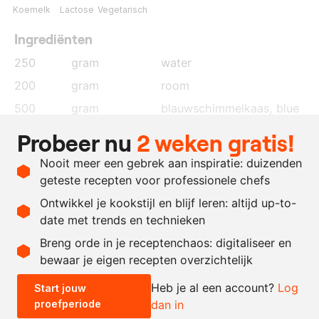
Koemelk
Lactose
Vegetarisch
Ingrediënten
250
gram
water
200
gram
room
500
gram
blauwschimmelkaas, blue
de Wolvega
Probeer nu
2 weken gratis!
1
gram
xanthaangom
Nooit meer een gebrek aan inspiratie: duizenden
4
gram
zout
geteste recepten voor professionele chefs
700
gram
neutrale olie
Ontwikkel je kookstijl en blijf leren: altijd up-to-
date met trends en technieken
Recept omrekenen
Breng orde in je receptenchaos: digitaliseer en
bewaar je eigen recepten overzichtelijk
-
+
Heb je al een account?
Log
Start jouw
proefperiode
dan in
0.5x
1x
2x
4x