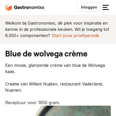
Inloggen
S
l
u
Welkom bij Gastronomixs, dé plek voor inspiratie en
i
kennis in de professionele keuken. Wil je toegang tot
t
6.300+ componenten?
Start jouw proefperiode
h
e
blue de wolvega crème
t
m
Een mooie, glanzende crème van blue de Wolvega
e
kaas.
n
u
Creatie van Willem Nuijten, restaurant Vaderland,
Nuenen.
Receptuur voor 1650 gram.