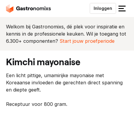
Inloggen
S
l
u
Welkom bij Gastronomixs, dé plek voor inspiratie en
i
kennis in de professionele keuken. Wil je toegang tot
t
6.300+ componenten?
Start jouw proefperiode
h
e
kimchi mayonaise
t
m
Een licht pittige, umamirijke mayonaise met
e
Koreaanse invloeden die gerechten direct spanning
n
en diepte geeft.
u
Receptuur voor 800 gram.