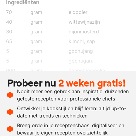
Ingrediënten
70
gram
eidooier
40
gram
wittewijnazijn
30
gram
dijonmosterd
65
gram
kimchi
, sap
5
gram
gochujang
5
gram
gochugaru
600
gram
zonnebloemolie
Probeer nu
2 weken gratis!
naar
zout
behoefte
Nooit meer een gebrek aan inspiratie: duizenden
naar
kimchi
, sap
geteste recepten voor professionele chefs
behoefte
Ontwikkel je kookstijl en blijf leren: altijd up-to-
date met trends en technieken
Recept omrekenen
Breng orde in je receptenchaos: digitaliseer en
bewaar je eigen recepten overzichtelijk
-
+