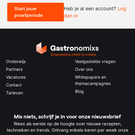
Heb je al een account?
Log
Start jouw
proefperiode
dan in
0.5x
1x
2x
4x
Onderwijs
Veelgestelde vragen
Partners
Over ons
Vacatures
Whitepapers en
themacampagnes
Contact
Blog
Tarieven
Mis niets, schrijf je in voor onze nieuwsbrief
Wees als eerste op de hoogte over nieuwe recepten,
technieken en trends. Ontvang enkele keren per week onze