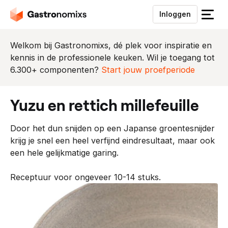
Inloggen
S
l
u
Welkom bij Gastronomixs, dé plek voor inspiratie en
i
kennis in de professionele keuken. Wil je toegang tot
t
6.300+ componenten?
Start jouw proefperiode
h
e
yuzu en rettich millefeuille
t
m
Door het dun snijden op een Japanse groentesnijder
e
krijg je snel een heel verfijnd eindresultaat, maar ook
n
een hele gelijkmatige garing.
u
Receptuur voor ongeveer 10-14 stuks.