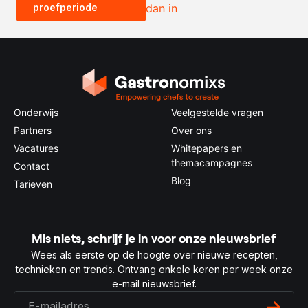
proefperiode
dan in
0.5x
1x
2x
4x
Onderwijs
Veelgestelde vragen
Partners
Over ons
Vacatures
Whitepapers en
themacampagnes
Contact
Blog
Tarieven
Mis niets, schrijf je in voor onze nieuwsbrief
Wees als eerste op de hoogte over nieuwe recepten,
technieken en trends. Ontvang enkele keren per week onze
e-mail nieuwsbrief.