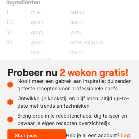
Ingrediënten
1
stuk
rettich
150
gram
dashi
50
gram
yuzu
30
gram
witte sojasaus
naar
dashi
behoefte
Probeer nu
2 weken gratis!
naar
zonnebloemolie
behoefte
Nooit meer een gebrek aan inspiratie: duizenden
naar
yuzusap
geteste recepten voor professionele chefs
behoefte
Ontwikkel je kookstijl en blijf leren: altijd up-to-
date met trends en technieken
Recept omrekenen
Breng orde in je receptenchaos: digitaliseer en
bewaar je eigen recepten overzichtelijk
-
+
Heb je al een account?
Log
Start jouw