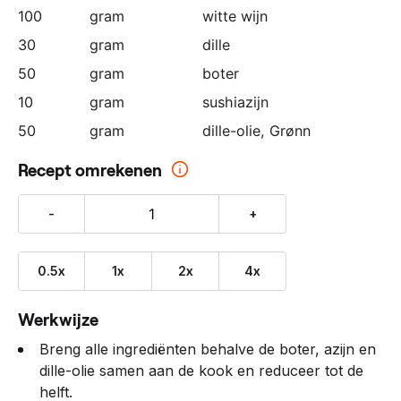
100
gram
witte wijn
30
gram
dille
50
gram
boter
10
gram
sushiazijn
50
gram
dille-olie, Grønn
Recept omrekenen
-
+
0.5x
1x
2x
4x
Werkwijze
Breng alle ingrediënten behalve de boter, azijn en
dille-olie samen aan de kook en reduceer tot de
helft.