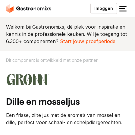
Inloggen
S
l
u
Welkom bij Gastronomixs, dé plek voor inspiratie en
i
kennis in de professionele keuken. Wil je toegang tot
t
6.300+ componenten?
Start jouw proefperiode
h
e
Dit component is ontwikkeld met onze partner:
t
m
D
e
i
n
t
u
c
o
dille en mosseljus
m
p
Een frisse, zilte jus met de aroma’s van mossel en
o
dille, perfect voor schaal- en schelpdiergerechten.
n
e