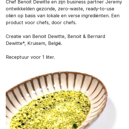
Chef Benoit Dewitte en zijn business partner Jeremy
n
ontwikkelden gezonde, zero-waste, ready-to-use
t
oliën op basis van lokale en verse ingrediënten. Een
i
product voor chefs, door chefs.
s
o
Creatie van Benoit Dewitte, Benoit & Bernard
n
Dewitte*, Kruisem, België.
t
w
Receptuur voor 1 liter.
i
k
k
e
l
d
m
e
t
o