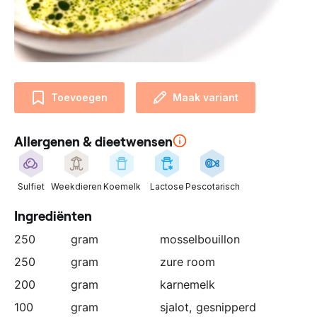
n
z
e
p
a
r
Toevoegen
Maak variant
t
n
Allergenen & dieetwensen
e
r
:
Sulfiet
Weekdieren
Koemelk
Lactose
Pescotarisch
Ingrediënten
250
gram
mosselbouillon
250
gram
zure room
200
gram
karnemelk
100
gram
sjalot
, gesnipperd