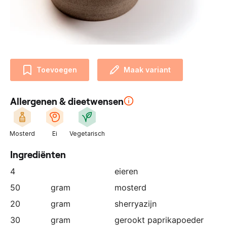
n
z
e
p
a
r
Toevoegen
Maak variant
t
n
Allergenen & dieetwensen
e
r
:
Mosterd
Ei
Vegetarisch
Ingrediënten
4
eieren
50
gram
mosterd
20
gram
sherryazijn
30
gram
gerookt paprikapoeder