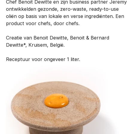
Chef Benoit Dewitte en zijn business partner Jeremy
n
ontwikkelden gezonde, zero-waste, ready-to-use
t
oliën op basis van lokale en verse ingrediënten. Een
i
product voor chefs, door chefs.
s
o
Creatie van Benoit Dewitte, Benoit & Bernard
n
Dewitte*, Kruisem, België.
t
w
Receptuur voor ongeveer 1 liter.
i
k
k
e
l
d
m
e
t
o