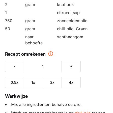
2
gram
knoflook
1
citroen
, sap
750
gram
zonnebloemolie
50
gram
chili-olie, Grønn
naar
xanthaangom
behoefte
Recept omrekenen
-
+
0.5x
1x
2x
4x
Werkwijze
Mix alle ingrediënten behalve de olie.