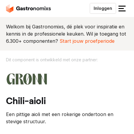
Inloggen
S
l
u
Welkom bij Gastronomixs, dé plek voor inspiratie en
i
kennis in de professionele keuken. Wil je toegang tot
t
6.300+ componenten?
Start jouw proefperiode
h
e
Dit component is ontwikkeld met onze partner:
t
m
D
e
i
n
t
u
c
o
chili-aioli
m
p
Een pittige aioli met een rokerige ondertoon en
o
stevige structuur.
n
e