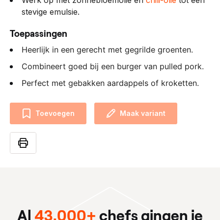
Werk op met zonnebloemolie en
chili-olie
tot een
stevige emulsie.
Toepassingen
Heerlijk in een gerecht met gegrilde groenten.
Combineert goed bij een burger van pulled pork.
Perfect met gebakken aardappels of kroketten.
Toevoegen
Maak variant
Al
43.000+
chefs gingen je