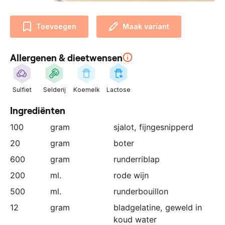
n
z
Toevoegen
Maak variant
e
p
a
Allergenen & dieetwensen
r
t
n
Sulfiet
Selderij
Koemelk
Lactose
e
Ingrediënten
r
:
100
gram
sjalot
, fijngesnipperd
20
gram
boter
600
gram
runderriblap
200
ml.
rode wijn
500
ml.
runderbouillon
12
gram
bladgelatine
, geweld in
koud water