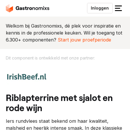
Inloggen
S
l
u
Welkom bij Gastronomixs, dé plek voor inspiratie en
i
kennis in de professionele keuken. Wil je toegang tot
t
6.300+ componenten?
Start jouw proefperiode
h
e
Dit component is ontwikkeld met onze partner:
t
m
D
e
i
n
t
u
c
o
riblapterrine met sjalot en
m
rode wijn
p
o
Iers rundvlees staat bekend om haar kwaliteit,
n
malsheid en heerlijk intense smaak. In deze klassieke
e