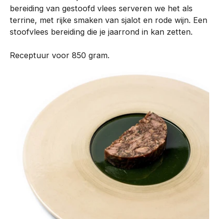
bereiding van gestoofd vlees serveren we het als
n
terrine, met rijke smaken van sjalot en rode wijn. Een
t
stoofvlees bereiding die je jaarrond in kan zetten.
i
s
Receptuur voor 850 gram.
o
n
t
w
i
k
k
e
l
d
m
e
t
o