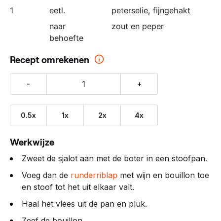
1
eetl.
peterselie
, fijngehakt
naar
zout en peper
behoefte
Recept omrekenen
-
+
0.5x
1x
2x
4x
Werkwijze
Zweet de sjalot aan met de boter in een stoofpan.
Voeg dan de
runderriblap
met wijn en bouillon toe
en stoof tot het uit elkaar valt.
Haal het vlees uit de pan en pluk.
Zeef de bouillon.