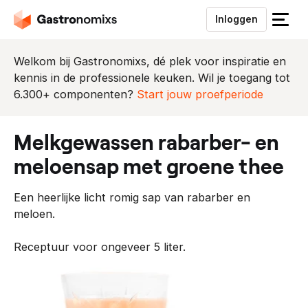
Inloggen
S
l
u
Welkom bij Gastronomixs, dé plek voor inspiratie en
i
kennis in de professionele keuken. Wil je toegang tot
t
6.300+ componenten?
Start jouw proefperiode
h
e
melkgewassen rabarber- en
t
m
meloensap met groene thee
e
n
Een heerlijke licht romig sap van rabarber en
u
meloen.
Receptuur voor ongeveer 5 liter.