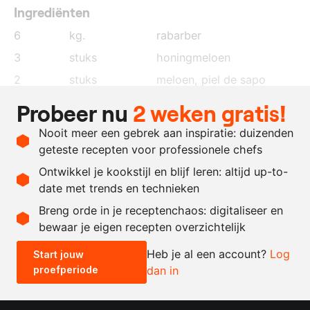
Ingrediënten
6
kg.
rabarber
3
stuks
honingmeloen
2
stuks
meloen, piel de sapo
60
gram
groene thee
, gedroogd
Probeer nu
2 weken gratis!
800
ml.
melk
Nooit meer een gebrek aan inspiratie: duizenden
naar
citroensap
geteste recepten voor professionele chefs
behoefte
Ontwikkel je kookstijl en blijf leren: altijd up-to-
date met trends en technieken
Recept omrekenen
Breng orde in je receptenchaos: digitaliseer en
bewaar je eigen recepten overzichtelijk
-
+
Heb je al een account?
Log
Start jouw
proefperiode
dan in
0.5x
1x
2x
4x