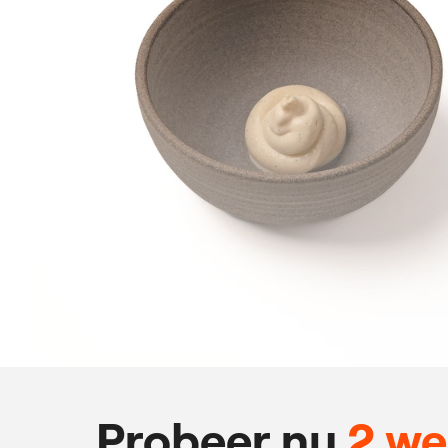
Probeer nu
2 w