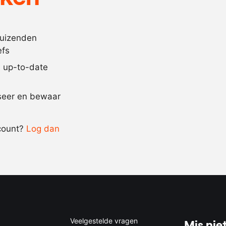
15
gram
magere melk
3
gram
cortina
1
stuks
vanillepeulen
duizenden
efs
200
gram
citroen
jd up-to-date
Recept omrekenen
iseer en bewaar
-
+
count?
Log dan
0.5x
1x
2x
4x
Veelgestelde vragen
Mis niet