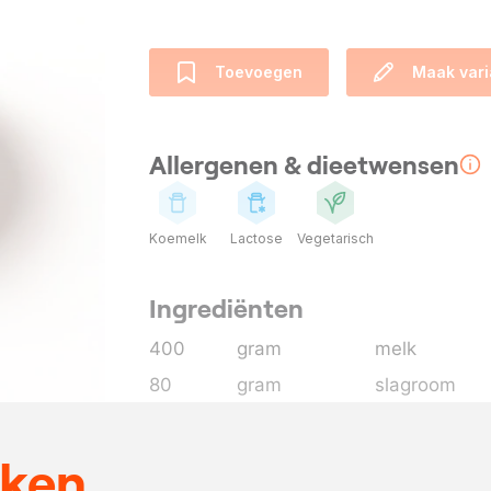
Toevoegen
Maak vari
Allergenen & dieetwensen
Koemelk
Lactose
Vegetarisch
Ingrediënten
400
gram
melk
80
gram
slagroom
80
gram
suiker
24
gram
dextrosepoe
eken