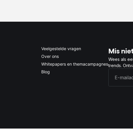
0.5x
1x
2x
4x
Veelgestelde vragen
Mis niet
Over ons
Wees als ee
Whitepapers en themacampagnes
trends. Ont
Blog