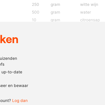
250
gram
witte wijn
500
gram
water
10
gram
citroensap
2
gram
citroenrasp
eken
1
gram
zout
7
blaadjes
gelatine, ge
20
gram
bieslook
duizenden
naar
zonnebloemo
efs
behoefte
jd up-to-date
Recept omrekenen
iseer en bewaar
-
+
count?
Log dan