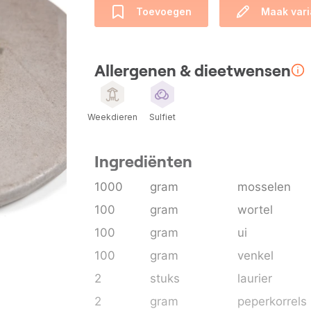
Toevoegen
Maak vari
Allergenen & dieetwensen
Weekdieren
Sulfiet
Ingrediënten
1000
gram
mosselen
100
gram
wortel
100
gram
ui
100
gram
venkel
2
stuks
laurier
2
gram
peperkorrels