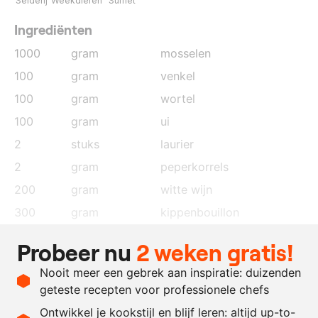
Selderij
Weekdieren
Sulfiet
Ingrediënten
1000
gram
mosselen
100
gram
venkel
100
gram
wortel
100
gram
ui
2
stuks
laurier
2
gram
peperkorrels
200
gram
witte wijn
300
gram
kippenbouillon
5
gram
limoensap
Probeer nu
2 weken gratis!
2
gram
limoenrasp
Nooit meer een gebrek aan inspiratie: duizenden
10
gram
sushiazijn
geteste recepten voor professionele chefs
0.5
gram
zout
Ontwikkel je kookstijl en blijf leren: altijd up-to-