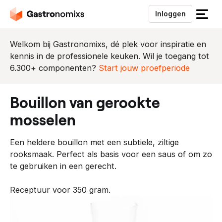
Inloggen
S
l
u
Welkom bij Gastronomixs, dé plek voor inspiratie en
i
kennis in de professionele keuken. Wil je toegang tot
t
6.300+ componenten?
Start jouw proefperiode
h
e
bouillon van gerookte
t
m
mosselen
e
n
Een heldere bouillon met een subtiele, ziltige
u
rooksmaak. Perfect als basis voor een saus of om zo
te gebruiken in een gerecht.
Receptuur voor 350 gram.