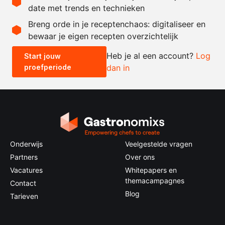
date met trends en technieken
Recept omrekenen
Breng orde in je receptenchaos: digitaliseer en
bewaar je eigen recepten overzichtelijk
-
+
Heb je al een account?
Log
Start jouw
proefperiode
dan in
0.5x
1x
2x
4x
Onderwijs
Veelgestelde vragen
Partners
Over ons
Vacatures
Whitepapers en
themacampagnes
Contact
Blog
Tarieven