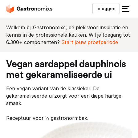
Inloggen
S
l
u
Welkom bij Gastronomixs, dé plek voor inspiratie en
i
kennis in de professionele keuken. Wil je toegang tot
t
6.300+ componenten?
Start jouw proefperiode
h
e
vegan aardappel dauphinois
t
m
met gekarameliseerde ui
e
n
Een vegan variant van de klassieker. De
u
gekarameliseerde ui zorgt voor een diepe hartige
smaak.
Receptuur voor ½ gastronormbak.