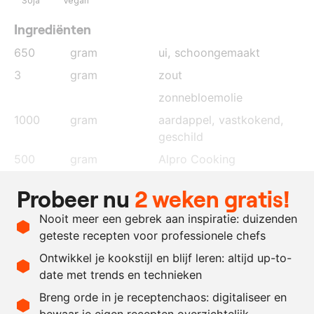
Soja
Vegan
Ingrediënten
650
gram
ui
, schoongemaakt
3
gram
zout
zonnebloemolie
1000
gram
aardappel, vastkokend
,
geschild
500
gram
Alpro Cooking
8
gram
zout
Probeer nu
2 weken gratis!
2
stuks
laurier
Nooit meer een gebrek aan inspiratie: duizenden
2
gram
zwarte peperkorrels
geteste recepten voor professionele chefs
4
tenen
knoflook
Ontwikkel je kookstijl en blijf leren: altijd up-to-
date met trends en technieken
Recept omrekenen
Breng orde in je receptenchaos: digitaliseer en
bewaar je eigen recepten overzichtelijk
-
+