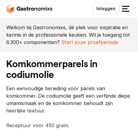
Inloggen
S
l
u
Welkom bij Gastronomixs, dé plek voor inspiratie en
i
kennis in de professionele keuken. Wil je toegang tot
t
6.300+ componenten?
Start jouw proefperiode
h
e
komkommerparels in
t
m
codiumolie
e
n
Een eenvoudige bereiding voor parels van
u
komkommer. De codiumolie geeft een verfijnde diepe
umamismaak en de komkommer behoudt zijn
heerlijke textuur.
Receptuur voor 450 gram.