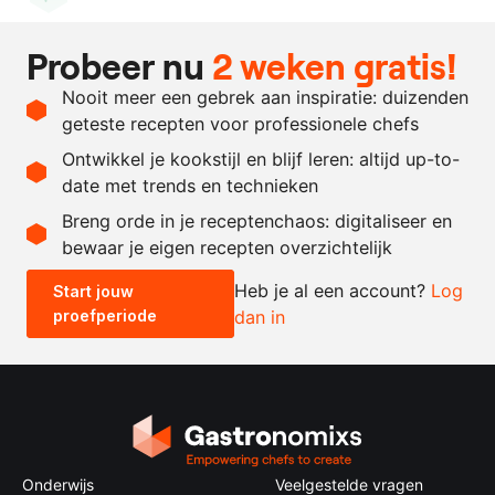
Vegan
Probeer nu
2 weken gratis!
Ingrediënten
Nooit meer een gebrek aan inspiratie: duizenden
3
stuks
komkommer
geteste recepten voor professionele chefs
100
ml.
olie van codium
Ontwikkel je kookstijl en blijf leren: altijd up-to-
date met trends en technieken
Recept omrekenen
Breng orde in je receptenchaos: digitaliseer en
bewaar je eigen recepten overzichtelijk
-
+
Heb je al een account?
Log
Start jouw
proefperiode
dan in
0.5x
1x
2x
4x
Onderwijs
Veelgestelde vragen