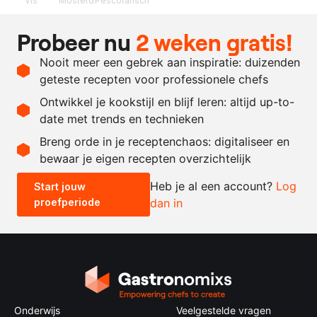
Vis
Mosterd
Pescotarisch
Ingrediënten
Probeer nu
2 weken gratis!
1
kabeljauwhaasfilet
Nooit meer een gebrek aan inspiratie: duizenden
naar
Cape Malay vissaus-pickle
geteste recepten voor professionele chefs
behoefte
lak
Ontwikkel je kookstijl en blijf leren: altijd up-to-
date met trends en technieken
Recept omrekenen
Breng orde in je receptenchaos: digitaliseer en
bewaar je eigen recepten overzichtelijk
-
+
Heb je al een account?
Log
Start jouw
proefperiode
dan in
0.5x
1x
2x
4x
Onderwijs
Veelgestelde vragen