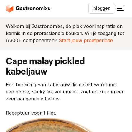
Inloggen
S
l
u
Welkom bij Gastronomixs, dé plek voor inspiratie en
i
kennis in de professionele keuken. Wil je toegang tot
t
6.300+ componenten?
Start jouw proefperiode
h
e
cape malay pickled
t
m
kabeljauw
e
n
Een bereiding van kabeljauw die gelakt wordt met
u
een mooie, sticky lak vol umami, zoet en zuur in een
zeer aangename balans.
Receptuur voor 1 filet.