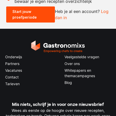
bewaar je eigen recepten overzichtelijk
-
+
Heb je al een account?
Log
Start jouw
proefperiode
dan in
0.5x
1x
2x
4x
Onderwijs
Veelgestelde vragen
Partners
Over ons
Vacatures
Whitepapers en
themacampagnes
Contact
Blog
Tarieven
Mis niets, schrijf je in voor onze nieuwsbrief
Wees als eerste op de hoogte over nieuwe recepten,
technieken en trends. Ontvang enkele keren per week onze