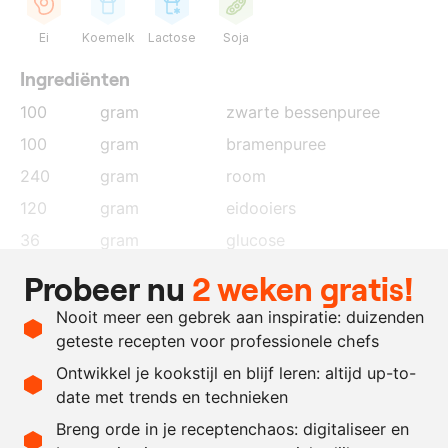
Ei
Koemelk
Lactose
Soja
Ingrediënten
100
gram
zwarte bessenpuree
100
gram
bramenpuree
240
gram
room
120
gram
eidooiers
36
gram
glucose
150
gram
pure chocolade 64%
Probeer nu
2 weken gratis!
5
blaadjes
gelatine, geweld in koud
Nooit meer een gebrek aan inspiratie: duizenden
water
geteste recepten voor professionele chefs
25
gram
boter
Ontwikkel je kookstijl en blijf leren: altijd up-to-
date met trends en technieken
Recept omrekenen
Breng orde in je receptenchaos: digitaliseer en