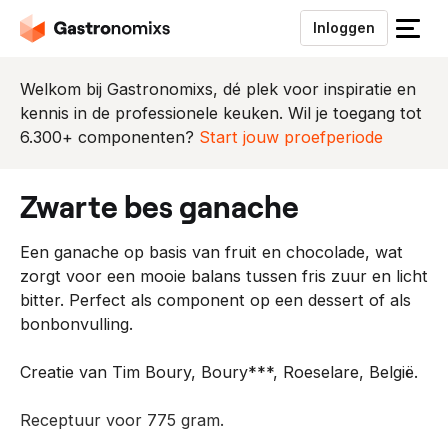
Inloggen
S
l
u
Welkom bij Gastronomixs, dé plek voor inspiratie en
i
kennis in de professionele keuken. Wil je toegang tot
t
6.300+ componenten?
Start jouw proefperiode
h
e
zwarte bes ganache
t
m
Een ganache op basis van fruit en chocolade, wat
e
zorgt voor een mooie balans tussen fris zuur en licht
n
bitter. Perfect als component op een dessert of als
u
bonbonvulling.
Creatie van Tim Boury, Boury***, Roeselare, België.
Receptuur voor 775 gram.