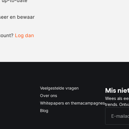
jd up-to-date
Recept omrekenen
iseer en bewaar
-
+
count?
Log dan
0.5x
1x
2x
4x
Veelgestelde vragen
Mis niet
Over ons
Wees als ee
Whitepapers en themacampagnes
trends. Ont
Blog