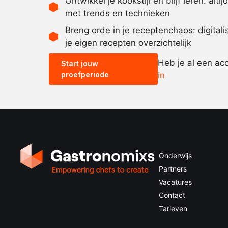
Ontwikkel je kookstijl en blijf leren: alti
met trends en technieken
Breng orde in je receptenchaos: digital
je eigen recepten overzichtelijk
Heb je al een ac
Start jouw
proefperiode
in
Onderwijs
Partners
Vacatures
Contact
Tarieven