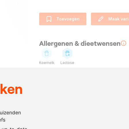
Toevoegen
Maak vari
Allergenen & dieetwensen
Koemelk
Lactose
Ingrediënten
eken
300
gram
Oud Roesela
900
gram
water
100
gram
slagroom, 35
duizenden
efs
10
gram
witte peperko