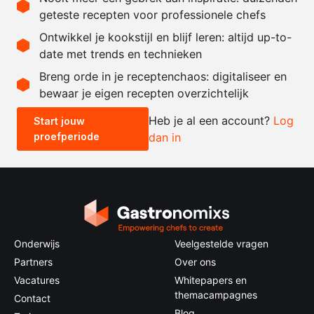
naar
zout
geteste recepten voor professionele chefs
behoefte
Ontwikkel je kookstijl en blijf leren: altijd up-to-
date met trends en technieken
Recept omrekenen
Breng orde in je receptenchaos: digitaliseer en
bewaar je eigen recepten overzichtelijk
-
+
Heb je al een account?
Log
Start jouw
proefperiode
dan in
0.5x
1x
2x
4x
Onderwijs
Veelgestelde vragen
Partners
Over ons
Vacatures
Whitepapers en
themacampagnes
Contact
Blog