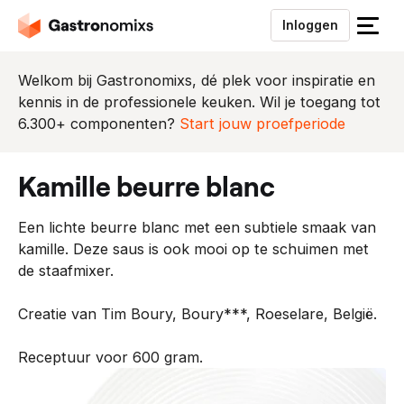
Inloggen
S
l
u
Welkom bij Gastronomixs, dé plek voor inspiratie en
i
kennis in de professionele keuken. Wil je toegang tot
t
6.300+ componenten?
Start jouw proefperiode
h
e
kamille beurre blanc
t
m
Een lichte beurre blanc met een subtiele smaak van
e
kamille. Deze saus is ook mooi op te schuimen met
n
de staafmixer.
u
Creatie van Tim Boury, Boury***, Roeselare, België.
Receptuur voor 600 gram.