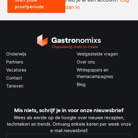
proefperiode
dan in
0.5x
1x
2x
4x
Onderwijs
Veelgestelde vragen
Partners
Over ons
Vacatures
Whitepapers en
themacampagnes
Contact
Blog
Tarieven
Mis niets, schrijf je in voor onze nieuwsbrief
Wees als eerste op de hoogte over nieuwe recepten,
technieken en trends. Ontvang enkele keren per week onze
e-mail nieuwsbrief.