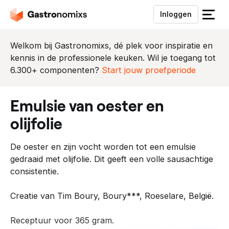
Inloggen
S
l
u
Welkom bij Gastronomixs, dé plek voor inspiratie en
i
kennis in de professionele keuken. Wil je toegang tot
t
6.300+ componenten?
Start jouw proefperiode
h
e
emulsie van oester en
t
m
olijfolie
e
n
De oester en zijn vocht worden tot een emulsie
u
gedraaid met olijfolie. Dit geeft een volle sausachtige
consistentie.
Creatie van Tim Boury, Boury***, Roeselare, België.
Receptuur voor 365 gram.