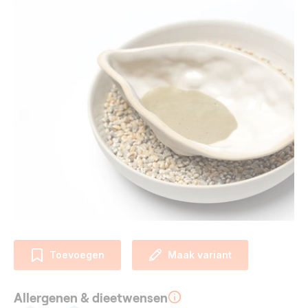
Toevoegen
Maak variant
Allergenen & dieetwensen