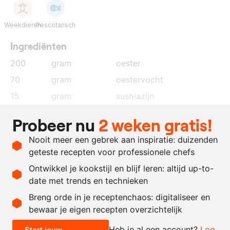
Weekdieren
Pescotarisch
Ingrediënten
200
gram
oester
70
gram
oestervocht
15
gram
sushiazijn
15
gram
limoensap
Probeer nu
2 weken gratis!
65
gram
olijfolie
Nooit meer een gebrek aan inspiratie: duizenden
0.4
gram
xanthaangom
geteste recepten voor professionele chefs
0.4
gram
zilverpoeder
Ontwikkel je kookstijl en blijf leren: altijd up-to-
date met trends en technieken
Recept omrekenen
Breng orde in je receptenchaos: digitaliseer en
bewaar je eigen recepten overzichtelijk
-
+
Heb je al een account?
Log
Start jouw