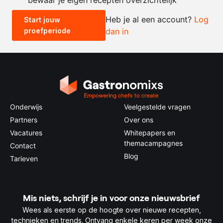
Heb je al een account?
Log
Start jouw
proefperiode
dan in
0.5x
1x
2x
4x
Onderwijs
Veelgestelde vragen
Partners
Over ons
Vacatures
Whitepapers en
themacampagnes
Contact
Blog
Tarieven
Mis niets, schrijf je in voor onze nieuwsbrief
Wees als eerste op de hoogte over nieuwe recepten,
technieken en trends. Ontvang enkele keren per week onze