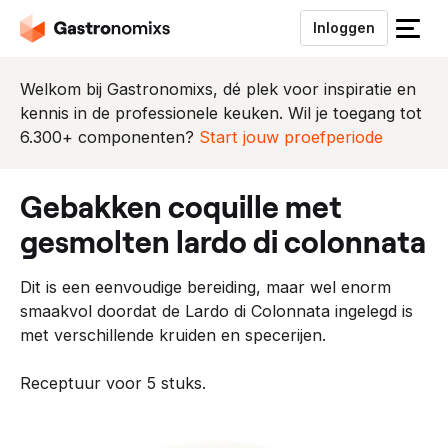
Inloggen
S
l
u
Welkom bij Gastronomixs, dé plek voor inspiratie en
i
kennis in de professionele keuken. Wil je toegang tot
t
6.300+ componenten?
Start jouw proefperiode
h
e
gebakken coquille met
t
m
gesmolten lardo di colonnata
e
n
Dit is een eenvoudige bereiding, maar wel enorm
u
smaakvol doordat de Lardo di Colonnata ingelegd is
met verschillende kruiden en specerijen.
Receptuur voor 5 stuks.