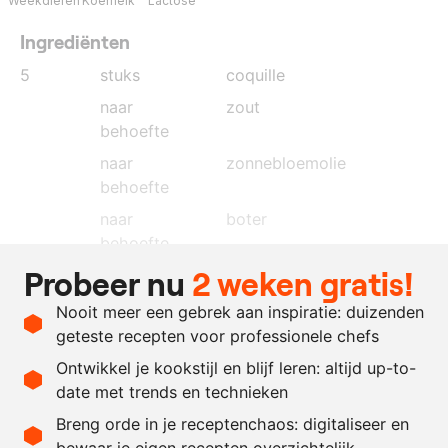
Weekdieren
Koemelk
Lactose
Ingrediënten
5
stuks
coquille
naar
zout
behoefte
naar
zonnebloemolie
behoefte
naar
boter
behoefte
Probeer nu
2 weken gratis!
naar
Lardo di Colonnata
behoefte
Nooit meer een gebrek aan inspiratie: duizenden
naar
limoenrasp
geteste recepten voor professionele chefs
behoefte
Ontwikkel je kookstijl en blijf leren: altijd up-to-
date met trends en technieken
Recept omrekenen
Breng orde in je receptenchaos: digitaliseer en
bewaar je eigen recepten overzichtelijk
-
+