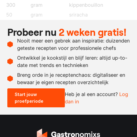
300
gram
kippenbouillon
50
gram
sriracha
50
gram
honing
Probeer nu
2 weken gratis!
15
gram
mirin
Nooit meer een gebrek aan inspiratie: duizenden
25
gram
gochujang
geteste recepten voor professionele chefs
5
gram
limoensap
Ontwikkel je kookstijl en blijf leren: altijd up-to-
date met trends en technieken
Recept omrekenen
Breng orde in je receptenchaos: digitaliseer en
bewaar je eigen recepten overzichtelijk
-
+
Heb je al een account?
Log
Start jouw
proefperiode
dan in
0.5x
1x
2x
4x