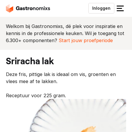
Inloggen
S
l
u
Welkom bij Gastronomixs, dé plek voor inspiratie en
i
kennis in de professionele keuken. Wil je toegang tot
t
6.300+ componenten?
Start jouw proefperiode
h
e
sriracha lak
t
m
Deze fris, pittige lak is ideaal om vis, groenten en
e
vlees mee af te lakken.
n
u
Receptuur voor 225 gram.