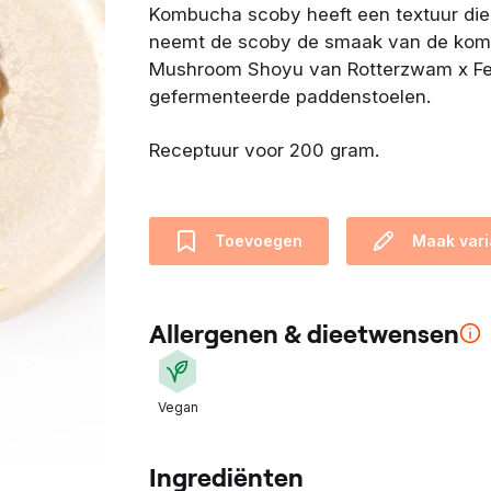
Kombucha scoby heeft een textuur die 
e
neemt de scoby de smaak van de kom
n
Mushroom Shoyu van Rotterzwam x Ferm
t
gefermenteerde paddenstoelen.
i
s
Receptuur voor 200 gram.
o
n
t
w
Toevoegen
Maak vari
i
k
k
Allergenen & dieetwensen
e
l
d
Vegan
m
e
Ingrediënten
t