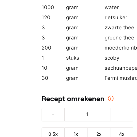
o
1000
gram
water
n
120
gram
rietsuiker
z
3
gram
zwarte thee
e
p
3
gram
groene thee
a
200
gram
moederkomb
r
1
stuks
scoby
t
n
10
gram
sechuanpepe
e
30
gram
Fermi mushr
r
:
Recept omrekenen
-
+
0.5x
1x
2x
4x