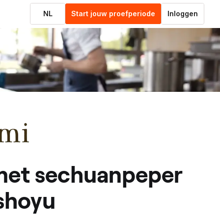
NL
Start jouw proefperiode
Inloggen
shoyu