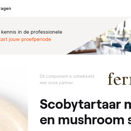
ragen
 kennis in de professionele
tart jouw proefperiode
D
Dit component is ontwikkeld
i
met onze partner:
t
c
scobytartaar met sechuanpeper
o
m
en mushroom 
p
o
n