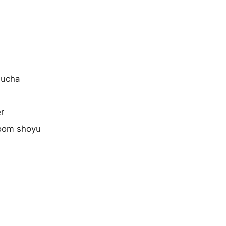
ucha
r
oom shoyu