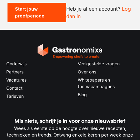
Heb je al een account?
Log
Start jouw
proefperiode
dan in
0.5x
1x
2x
4x
Onderwijs
Veelgestelde vragen
Partners
Over ons
Vacatures
Whitepapers en
themacampagnes
Contact
Blog
Tarieven
Mis niets, schrijf je in voor onze nieuwsbrief
Wees als eerste op de hoogte over nieuwe recepten,
technieken en trends. Ontvang enkele keren per week onze