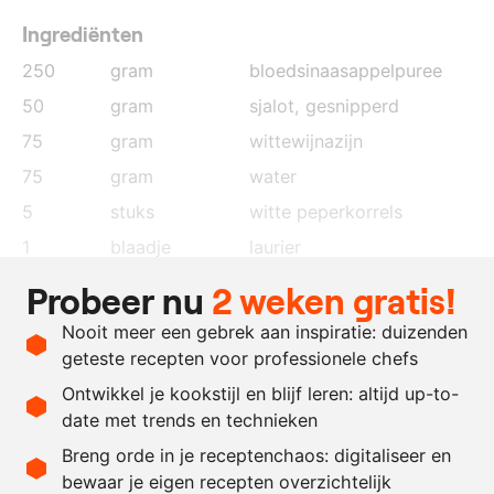
Ingrediënten
250
gram
bloedsinaasappelpuree
50
gram
sjalot
, gesnipperd
75
gram
wittewijnazijn
75
gram
water
5
stuks
witte peperkorrels
1
blaadje
laurier
75
gram
eidooier
Probeer nu
2 weken gratis!
300
gram
geklaarde boter
Nooit meer een gebrek aan inspiratie: duizenden
naar
zout
geteste recepten voor professionele chefs
behoefte
Ontwikkel je kookstijl en blijf leren: altijd up-to-
date met trends en technieken
Recept omrekenen
Breng orde in je receptenchaos: digitaliseer en
bewaar je eigen recepten overzichtelijk
-
+