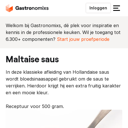
Inloggen
S
l
u
Welkom bij Gastronomixs, dé plek voor inspiratie en
i
kennis in de professionele keuken. Wil je toegang tot
t
6.300+ componenten?
Start jouw proefperiode
h
e
maltaise saus
t
m
In deze klassieke afleiding van Hollandaise saus
e
wordt bloedsinaasappel gebruikt om de saus te
n
verrijken. Hierdoor krijgt hij een extra fruitig karakter
u
en een mooie kleur.
Receptuur voor 500 gram.