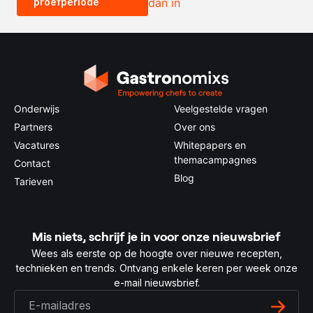
proefperiode
dan in
0.5x
1x
2x
4x
Onderwijs
Veelgestelde vragen
Partners
Over ons
Vacatures
Whitepapers en
themacampagnes
Contact
Blog
Tarieven
Mis niets, schrijf je in voor onze nieuwsbrief
Wees als eerste op de hoogte over nieuwe recepten,
technieken en trends. Ontvang enkele keren per week onze
e-mail nieuwsbrief.