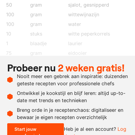
50
gram
sjalot
, gesnipperd
100
gram
wittewijnazijn
100
gram
water
10
stuks
witte peperkorrels
1
blaadje
laurier
75
gram
eidooier
300
gram
geklaarde boter
Probeer nu
2 weken gratis!
100
gram
room
Nooit meer een gebrek aan inspiratie: duizenden
naar
zout
geteste recepten voor professionele chefs
behoefte
Ontwikkel je kookstijl en blijf leren: altijd up-to-
date met trends en technieken
Recept omrekenen
Breng orde in je receptenchaos: digitaliseer en
bewaar je eigen recepten overzichtelijk
-
+
Heb je al een account?
Log
Start jouw