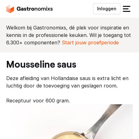
Inloggen
S
l
u
Welkom bij Gastronomixs, dé plek voor inspiratie en
i
kennis in de professionele keuken. Wil je toegang tot
t
6.300+ componenten?
Start jouw proefperiode
h
e
mousseline saus
t
m
Deze afleiding van Hollandaise saus is extra licht en
e
luchtig door de toevoeging van geslagen room.
n
u
Receptuur voor 600 gram.