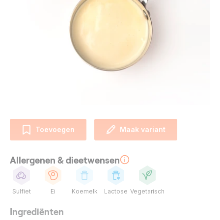
Toevoegen
Maak variant
Allergenen & dieetwensen
Sulfiet
Ei
Koemelk
Lactose
Vegetarisch
Ingrediënten