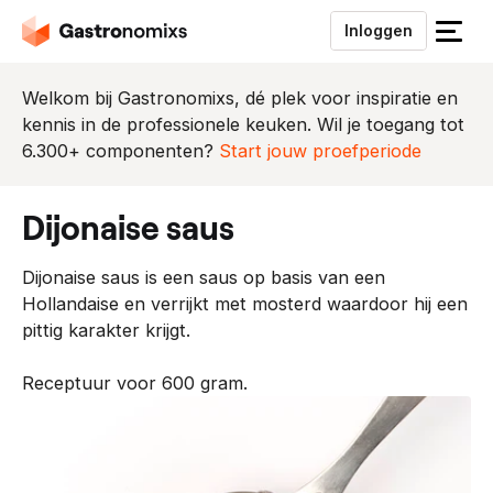
Inloggen
S
l
u
Welkom bij Gastronomixs, dé plek voor inspiratie en
i
kennis in de professionele keuken. Wil je toegang tot
t
6.300+ componenten?
Start jouw proefperiode
h
e
dijonaise saus
t
m
Dijonaise saus is een saus op basis van een
e
Hollandaise en verrijkt met mosterd waardoor hij een
n
pittig karakter krijgt.
u
Receptuur voor 600 gram.