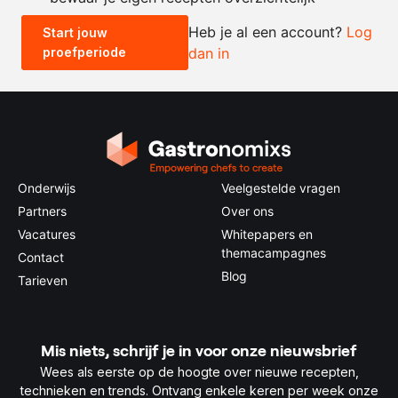
Heb je al een account?
Log
Start jouw
proefperiode
dan in
0.5x
1x
2x
4x
Onderwijs
Veelgestelde vragen
Partners
Over ons
Vacatures
Whitepapers en
themacampagnes
Contact
Blog
Tarieven
Mis niets, schrijf je in voor onze nieuwsbrief
Wees als eerste op de hoogte over nieuwe recepten,
technieken en trends. Ontvang enkele keren per week onze