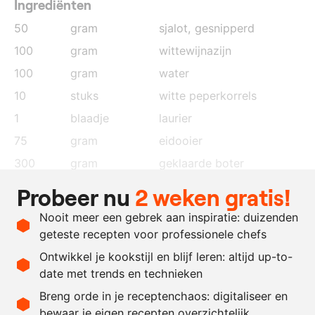
Ingrediënten
50
gram
sjalot
, gesnipperd
100
gram
wittewijnazijn
100
gram
water
10
stuks
witte peperkorrels
1
blaadje
laurier
75
gram
eidooier
300
gram
geklaarde boter
20
gram
gladde mosterd
Probeer nu
2 weken gratis!
15
gram
grove mosterd
Nooit meer een gebrek aan inspiratie: duizenden
naar
zout
geteste recepten voor professionele chefs
behoefte
Ontwikkel je kookstijl en blijf leren: altijd up-to-
date met trends en technieken
Recept omrekenen
Breng orde in je receptenchaos: digitaliseer en
bewaar je eigen recepten overzichtelijk
-
+