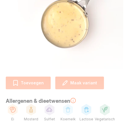
Toevoegen
Maak variant
Allergenen & dieetwensen
Ei
Mosterd
Sulfiet
Koemelk
Lactose
Vegetarisch