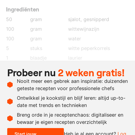
Ingrediënten
50
gram
sjalot
, gesnipperd
100
gram
wittewijnazijn
100
gram
water
5
stuks
witte peperkorrels
1
blaadje
laurier
75
gram
eidooier
Probeer nu
2 weken gratis!
300
gram
beurre noisette
Nooit meer een gebrek aan inspiratie: duizenden
naar
zout
geteste recepten voor professionele chefs
behoefte
Ontwikkel je kookstijl en blijf leren: altijd up-to-
date met trends en technieken
Recept omrekenen
Breng orde in je receptenchaos: digitaliseer en
bewaar je eigen recepten overzichtelijk
-
+
Heb je al een account?
Log
Start jouw