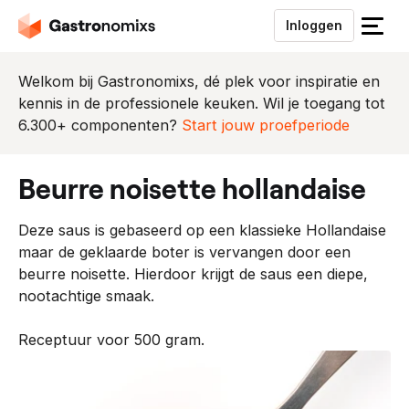
Inloggen
S
l
u
Welkom bij Gastronomixs, dé plek voor inspiratie en
i
kennis in de professionele keuken. Wil je toegang tot
t
6.300+ componenten?
Start jouw proefperiode
h
e
beurre noisette hollandaise
t
m
Deze saus is gebaseerd op een klassieke Hollandaise
e
maar de geklaarde boter is vervangen door een
n
beurre noisette. Hierdoor krijgt de saus een diepe,
u
nootachtige smaak.
Receptuur voor 500 gram.