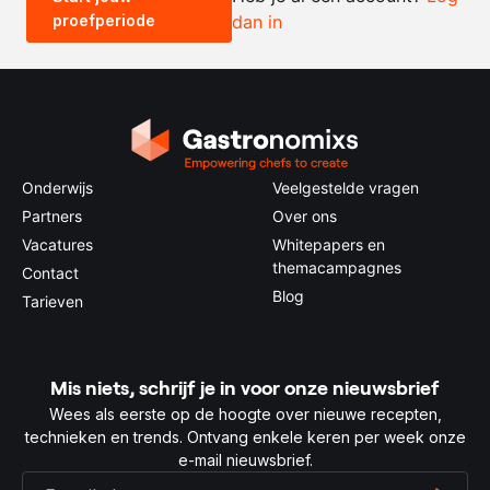
proefperiode
dan in
0.5x
1x
2x
4x
Onderwijs
Veelgestelde vragen
Partners
Over ons
Vacatures
Whitepapers en
themacampagnes
Contact
Blog
Tarieven
Mis niets, schrijf je in voor onze nieuwsbrief
Wees als eerste op de hoogte over nieuwe recepten,
technieken en trends. Ontvang enkele keren per week onze
e-mail nieuwsbrief.