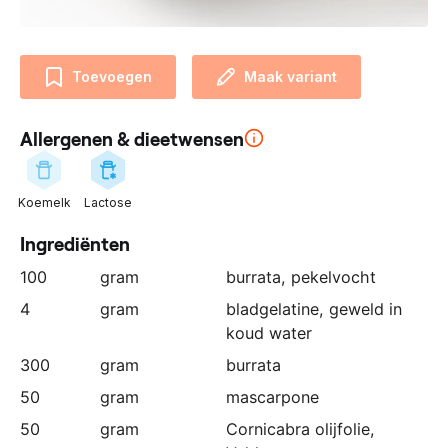
n
z
e
Toevoegen
Maak variant
p
a
r
Allergenen & dieetwensen
t
n
e
Koemelk
Lactose
r
Ingrediënten
:
100
gram
burrata, pekelvocht
4
gram
bladgelatine, geweld in
koud water
300
gram
burrata
50
gram
mascarpone
50
gram
Cornicabra olijfolie,