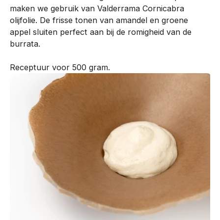
maken we gebruik van Valderrama Cornicabra
n
olijfolie. De frisse tonen van amandel en groene
t
appel sluiten perfect aan bij de romigheid van de
i
burrata.
s
o
Receptuur voor 500 gram.
n
t
w
i
k
k
e
l
d
m
e
t
o