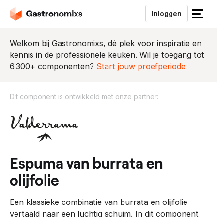
Inloggen
S
l
u
Welkom bij Gastronomixs, dé plek voor inspiratie en
i
kennis in de professionele keuken. Wil je toegang tot
t
6.300+ componenten?
Start jouw proefperiode
h
e
Dit component is ontwikkeld met onze partner:
t
m
D
e
i
n
t
u
c
o
espuma van burrata en
m
olijfolie
p
o
Een klassieke combinatie van burrata en olijfolie
n
vertaald naar een luchtig schuim. In dit component
e