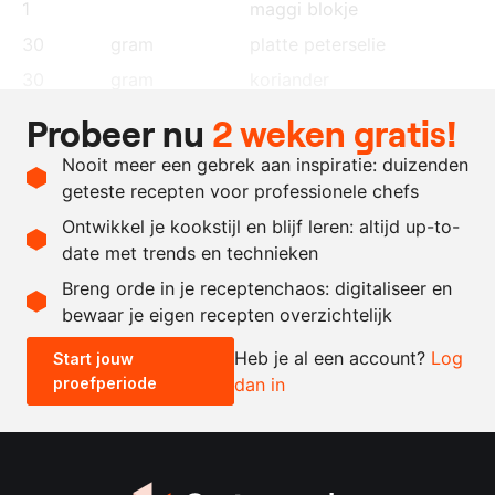
1
maggi blokje
30
gram
platte peterselie
30
gram
koriander
15
gram
gember
Probeer nu
2 weken gratis!
0.5
stuks
Scotch bonnet peper
Nooit meer een gebrek aan inspiratie: duizenden
naar
zonnebloemolie
geteste recepten voor professionele chefs
behoefte
Ontwikkel je kookstijl en blijf leren: altijd up-to-
date met trends en technieken
Recept omrekenen
Breng orde in je receptenchaos: digitaliseer en
bewaar je eigen recepten overzichtelijk
-
+
Heb je al een account?
Log
Start jouw
proefperiode
dan in
0.5x
1x
2x
4x