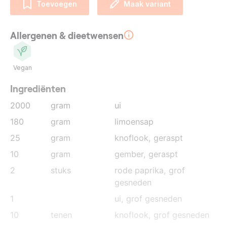
Toevoegen
Maak variant
Allergenen & dieetwensen
Vegan
Ingrediënten
2000
gram
ui
180
gram
limoensap
25
gram
knoflook
, geraspt
10
gram
gember
, geraspt
2
stuks
rode paprika
, grof
gesneden
1
ui
, grof gesneden
10
tenen
knoflook
, grof gesneden