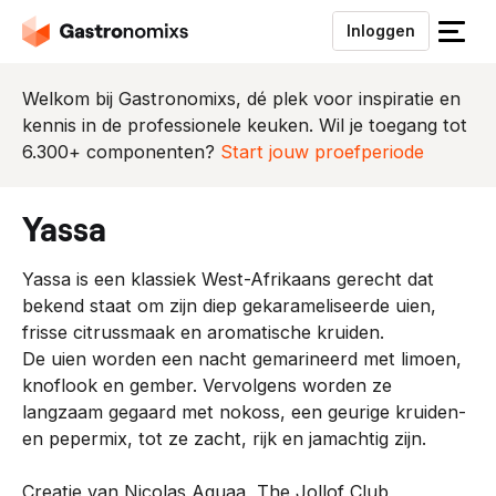
Inloggen
S
l
u
Welkom bij Gastronomixs, dé plek voor inspiratie en
i
kennis in de professionele keuken. Wil je toegang tot
t
6.300+ componenten?
Start jouw proefperiode
h
e
yassa
t
m
Yassa is een klassiek West-Afrikaans gerecht dat
e
bekend staat om zijn diep gekarameliseerde uien,
n
frisse citrussmaak en aromatische kruiden.
u
De uien worden een nacht gemarineerd met limoen,
knoflook en gember. Vervolgens worden ze
langzaam gegaard met nokoss, een geurige kruiden-
en pepermix, tot ze zacht, rijk en jamachtig zijn.
Creatie van Nicolas Aquaa, The Jollof Club,