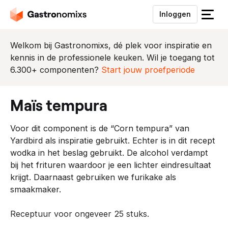
Inloggen
S
l
u
Welkom bij Gastronomixs, dé plek voor inspiratie en
i
kennis in de professionele keuken. Wil je toegang tot
t
6.300+ componenten?
Start jouw proefperiode
h
e
maïs tempura
t
m
Voor dit component is de “Corn tempura” van
e
Yardbird als inspiratie gebruikt. Echter is in dit recept
n
wodka in het beslag gebruikt. De alcohol verdampt
u
bij het frituren waardoor je een lichter eindresultaat
krijgt. Daarnaast gebruiken we furikake als
smaakmaker.
Receptuur voor ongeveer 25 stuks.