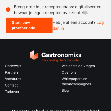
Recept omrekenen
Breng orde in je receptenchaos: digitaliseer en
bewaar je eigen recepten overzichtelijk
-
+
Heb je al een account?
Log
Start jouw
proefperiode
dan in
0.5x
1x
2x
4x
Onderwijs
Veelgestelde vragen
Partners
Over ons
Vacatures
Whitepapers en
themacampagnes
Contact
Blog
Tarieven