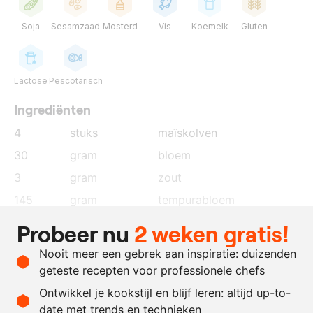
Soja
Sesamzaad
Mosterd
Vis
Koemelk
Gluten
Lactose
Pescotarisch
Ingrediënten
4
stuks
maïskolven
30
gram
bloem
3
gram
zout
145
gram
tempurabloem
100
gram
water
Probeer nu
2 weken gratis!
50
gram
wodka
Nooit meer een gebrek aan inspiratie: duizenden
naar
furikake
geteste recepten voor professionele chefs
behoefte
Ontwikkel je kookstijl en blijf leren: altijd up-to-
date met trends en technieken