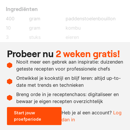
Ingrediënten
400
gram
paddenstoelenbouillon
10
gram
kombu
3
stuks
eieren
40
gram
eidooier
Probeer nu
2 weken gratis!
15
gram
miso
Nooit meer een gebrek aan inspiratie: duizenden
25
gram
paddenstoelengarum
geteste recepten voor professionele chefs
3
gram
zout
Ontwikkel je kookstijl en blijf leren: altijd up-to-
date met trends en technieken
Recept omrekenen
Breng orde in je receptenchaos: digitaliseer en
bewaar je eigen recepten overzichtelijk
-
+
Heb je al een account?
Log
Start jouw
proefperiode
dan in
0.5x
1x
2x
4x