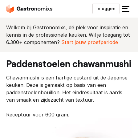
Inloggen
S
l
u
Welkom bij Gastronomixs, dé plek voor inspiratie en
i
kennis in de professionele keuken. Wil je toegang tot
t
6.300+ componenten?
Start jouw proefperiode
h
e
paddenstoelen chawanmushi
t
m
Chawanmushi is een hartige custard uit de Japanse
e
keuken. Deze is gemaakt op basis van een
n
paddenstoelenbouillon. Het eindresultaat is aards
u
van smaak en zijdezacht van textuur.
Receptuur voor 600 gram.