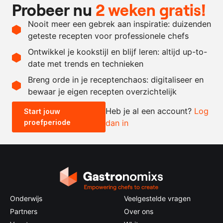
75
gram
spinaziebladeren
Probeer nu
2 weken gratis!
0.5
gram
citroensap
Nooit meer een gebrek aan inspiratie: duizenden
naar
xanthaangom
geteste recepten voor professionele chefs
behoefte
Ontwikkel je kookstijl en blijf leren: altijd up-to-
date met trends en technieken
Recept omrekenen
Breng orde in je receptenchaos: digitaliseer en
bewaar je eigen recepten overzichtelijk
-
+
Heb je al een account?
Log
Start jouw
proefperiode
dan in
0.5x
1x
2x
4x
Onderwijs
Veelgestelde vragen
Partners
Over ons