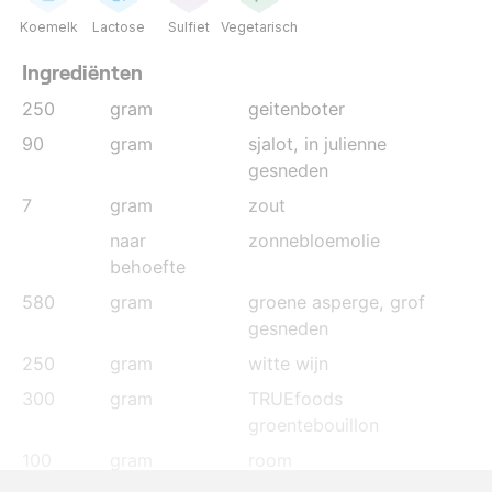
Koemelk
Lactose
Sulfiet
Vegetarisch
Ingrediënten
250
gram
geitenboter
90
gram
sjalot
, in julienne
gesneden
7
gram
zout
naar
zonnebloemolie
behoefte
580
gram
groene asperge
, grof
gesneden
250
gram
witte wijn
300
gram
TRUEfoods
groentebouillon
100
gram
room