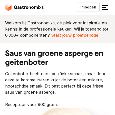
Inloggen
S
l
u
Welkom bij Gastronomixs, dé plek voor inspiratie en
i
kennis in de professionele keuken. Wil je toegang tot
t
6.300+ componenten?
Start jouw proefperiode
h
e
saus van groene asperge en
t
m
geitenboter
e
n
Geitenboter heeft een specifieke smaak, maar door
u
deze te karamelliseren krijgt de boter een mildere,
nootachtige smaak. Dit past perfect bij deze frisse
saus van groene asperge.
Receptuur voor 900 gram.