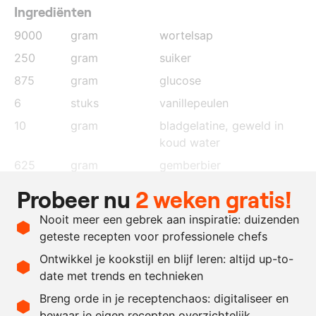
Ingrediënten
9000
gram
wortelsap
250
gram
suiker
875
gram
glucose
6
stuks
vanillepeulen
10
gram
bladgelatine, geweld in
koud water
625
gram
gemberbier
125
gram
wodka
Probeer nu
2 weken gratis!
125
gram
Malibu Lime
Nooit meer een gebrek aan inspiratie: duizenden
naar
oranje kleurstof
geteste recepten voor professionele chefs
behoefte
Ontwikkel je kookstijl en blijf leren: altijd up-to-
date met trends en technieken
Recept omrekenen
Breng orde in je receptenchaos: digitaliseer en
bewaar je eigen recepten overzichtelijk
-
+