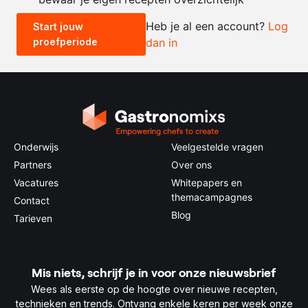
Heb je al een account?
Log
Start jouw
proefperiode
dan in
0.5x
1x
2x
4x
Onderwijs
Veelgestelde vragen
Partners
Over ons
Vacatures
Whitepapers en
themacampagnes
Contact
Blog
Tarieven
Mis niets, schrijf je in voor onze nieuwsbrief
Wees als eerste op de hoogte over nieuwe recepten,
technieken en trends. Ontvang enkele keren per week onze