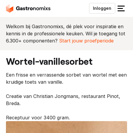
Inloggen
S
l
u
Welkom bij Gastronomixs, dé plek voor inspiratie en
i
kennis in de professionele keuken. Wil je toegang tot
t
6.300+ componenten?
Start jouw proefperiode
h
e
wortel-vanillesorbet
t
m
Een frisse en verrassende sorbet van wortel met een
e
kruidige toets van vanille.
n
u
Creatie van Christian Jongmans, restaurant Pinot,
Breda.
Receptuur voor 3400 gram.