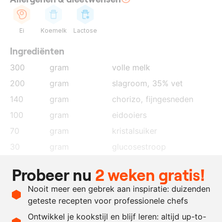
Ei
Koemelk
Lactose
Ingrediënten
300
gram
volle melk
200
gram
slagroom, 35% vet
140
gram
chorizo
, fijngesneden
100
gram
eidooiers
70
gram
kristalsuiker
30
gram
glucosestroop
25
gram
magere melkpoeder
Probeer nu
2 weken gratis!
2
gram
gerookte paprikapoeder
Nooit meer een gebrek aan inspiratie: duizenden
2
gram
zout
geteste recepten voor professionele chefs
3
gram
citroensap
Ontwikkel je kookstijl en blijf leren: altijd up-to-