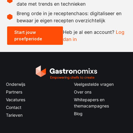
date met trends en technieken
Recept omrekenen
Breng orde in je receptenchaos: digitaliseer en
bewaar je eigen recepten overzichtelijk
-
+
Heb je al een account?
Log
Start jouw
proefperiode
dan in
0.5x
1x
2x
4x
Onderwijs
Veelgestelde vragen
Partners
Over ons
Vacatures
Whitepapers en
themacampagnes
Contact
Blog
Tarieven