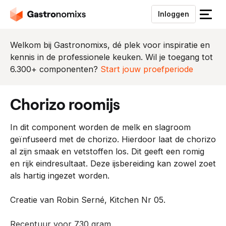
Inloggen
S
l
u
Welkom bij Gastronomixs, dé plek voor inspiratie en
i
kennis in de professionele keuken. Wil je toegang tot
t
6.300+ componenten?
Start jouw proefperiode
h
e
chorizo roomijs
t
m
In dit component worden de melk en slagroom
e
geïnfuseerd met de chorizo. Hierdoor laat de chorizo
n
al zijn smaak en vetstoffen los. Dit geeft een romig
u
en rijk eindresultaat. Deze ijsbereiding kan zowel zoet
als hartig ingezet worden.
Creatie van Robin Serné, Kitchen Nr 05.
Receptuur voor 730 gram.