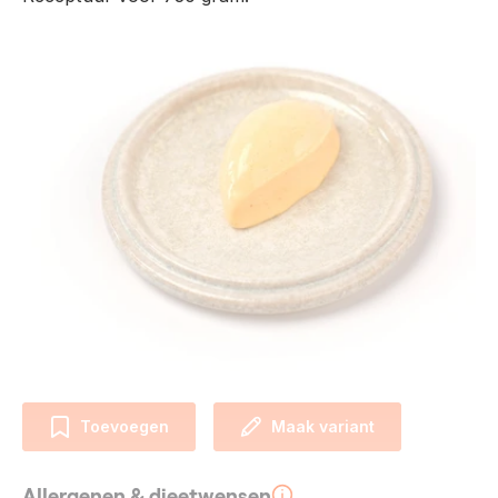
Toevoegen
Maak variant
Allergenen & dieetwensen