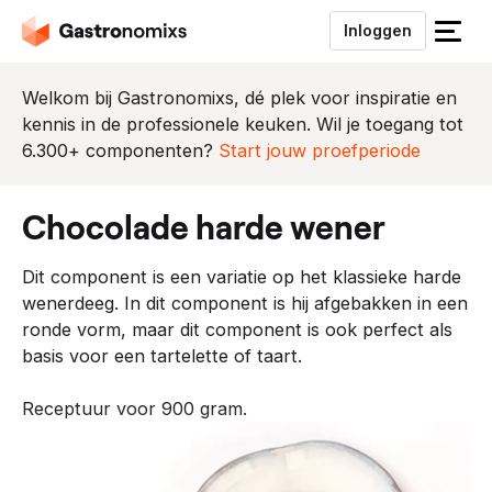
Inloggen
S
l
u
Welkom bij Gastronomixs, dé plek voor inspiratie en
i
kennis in de professionele keuken. Wil je toegang tot
t
6.300+ componenten?
Start jouw proefperiode
h
e
chocolade harde wener
t
m
Dit component is een variatie op het klassieke harde
e
wenerdeeg. In dit component is hij afgebakken in een
n
ronde vorm, maar dit component is ook perfect als
u
basis voor een tartelette of taart.
Receptuur voor 900 gram.