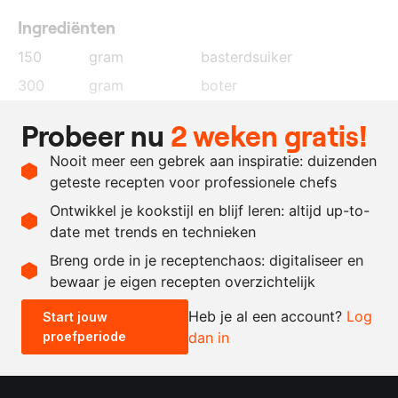
Ingrediënten
150
gram
basterdsuiker
300
gram
boter
450
gram
bloem
Probeer nu
2 weken gratis!
2.5
gram
zout
Nooit meer een gebrek aan inspiratie: duizenden
25
gram
ei
geteste recepten voor professionele chefs
30
gram
cacaopoeder
Ontwikkel je kookstijl en blijf leren: altijd up-to-
date met trends en technieken
Recept omrekenen
Breng orde in je receptenchaos: digitaliseer en
bewaar je eigen recepten overzichtelijk
-
+
Heb je al een account?
Log
Start jouw
proefperiode
dan in
0.5x
1x
2x
4x