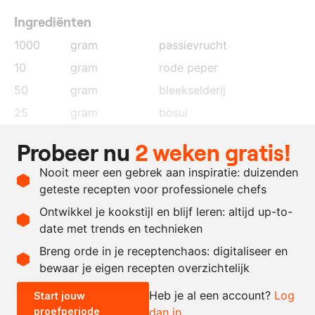
Ingrediënten
1000
gram
passievrucht
10
gram
rode peper
50
gram
bleekselderij
25
gram
bosui
2.5
gram
limoen
, rasp
Probeer nu
2 weken gratis!
2.5
gram
zout
Nooit meer een gebrek aan inspiratie: duizenden
10
gram
koriander
geteste recepten voor professionele chefs
30
gram
zonnebloemolie
Ontwikkel je kookstijl en blijf leren: altijd up-to-
date met trends en technieken
Recept omrekenen
Breng orde in je receptenchaos: digitaliseer en
bewaar je eigen recepten overzichtelijk
-
+
Heb je al een account?
Log
Start jouw
proefperiode
dan in
0.5x
1x
2x
4x