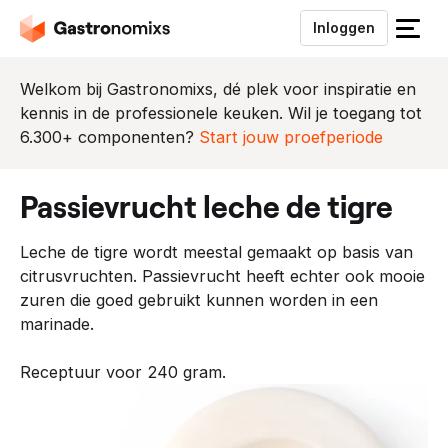
Inloggen
S
l
u
Welkom bij Gastronomixs, dé plek voor inspiratie en
i
kennis in de professionele keuken. Wil je toegang tot
t
6.300+ componenten?
Start jouw proefperiode
h
e
passievrucht leche de tigre
t
m
Leche de tigre wordt meestal gemaakt op basis van
e
citrusvruchten. Passievrucht heeft echter ook mooie
n
zuren die goed gebruikt kunnen worden in een
u
marinade.
Receptuur voor 240 gram.