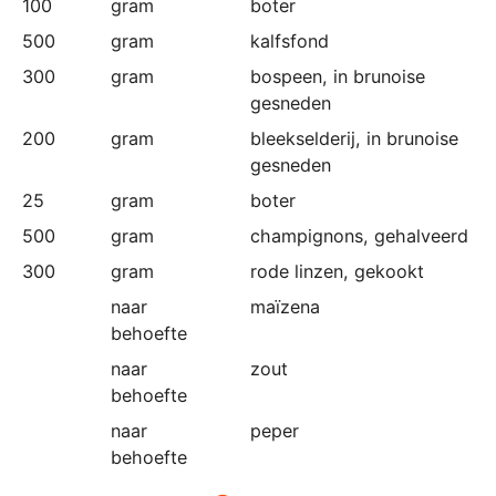
100
gram
boter
500
gram
kalfsfond
300
gram
bospeen
, in brunoise
gesneden
200
gram
bleekselderij
, in brunoise
gesneden
25
gram
boter
500
gram
champignons
, gehalveerd
300
gram
rode linzen
, gekookt
naar
maïzena
behoefte
naar
zout
behoefte
naar
peper
behoefte