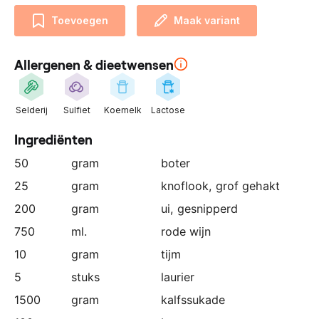
n
Toevoegen
Maak variant
z
e
p
Allergenen & dieetwensen
a
r
t
Selderij
Sulfiet
Koemelk
Lactose
n
Ingrediënten
e
r
50
gram
boter
:
25
gram
knoflook
, grof gehakt
200
gram
ui
, gesnipperd
750
ml.
rode wijn
10
gram
tijm
5
stuks
laurier
1500
gram
kalfssukade