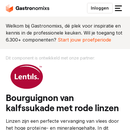
Inloggen
S
l
u
Welkom bij Gastronomixs, dé plek voor inspiratie en
i
kennis in de professionele keuken. Wil je toegang tot
t
6.300+ componenten?
Start jouw proefperiode
h
e
Dit component is ontwikkeld met onze partner:
t
m
D
e
i
n
t
u
c
o
bourguignon van
m
kalfssukade met rode linzen
p
o
Linzen zijn een perfecte vervanging van vlees door
n
het hoge proteïne- en mineralengehalte. In dit
e