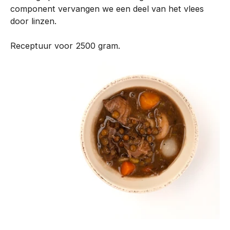
component vervangen we een deel van het vlees
n
door linzen.
t
i
Receptuur voor 2500 gram.
s
o
n
t
w
i
k
k
e
l
d
m
e
t
o