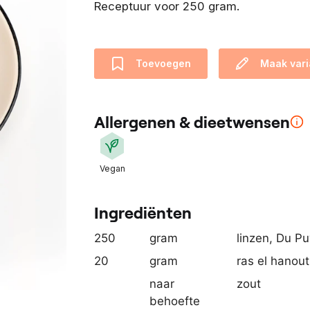
Receptuur voor 250 gram.
e
n
t
i
Toevoegen
Maak vari
s
o
n
Allergenen & dieetwensen
t
w
i
Vegan
k
k
Ingrediënten
e
l
250
gram
linzen, Du Pu
d
20
gram
ras el hanout
m
naar
zout
e
behoefte
t