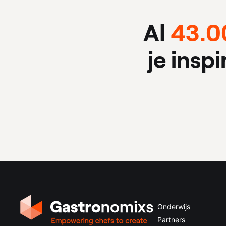
Al
43.0
je insp
Onderwijs
Partners