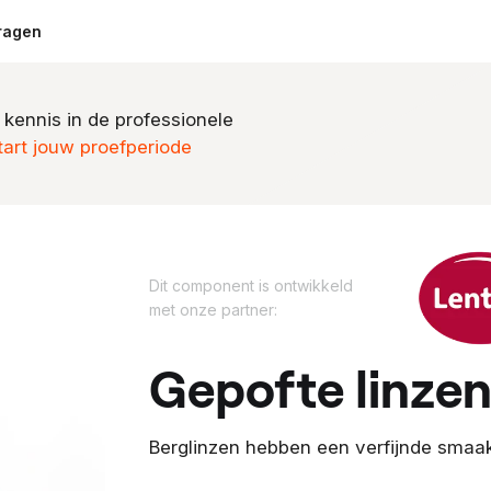
ragen
 kennis in de professionele
tart jouw proefperiode
D
Dit component is ontwikkeld
i
met onze partner:
t
c
gepofte linze
o
m
p
Berglinzen hebben een verfijnde smaak,
o
n