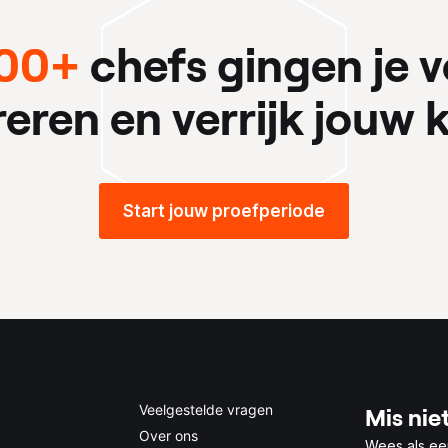
00+
chefs gingen je v
ireren en verrijk jouw k
Start jouw proefperiode
Veelgestelde vragen
Mis niet
Over ons
Wees als ee