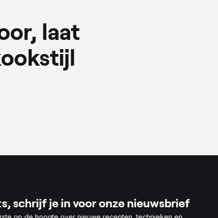
oor, laat
ookstijl
s, schrijf je in voor onze nieuwsbrief
rste op de hoogte over nieuwe recepten, technieken en