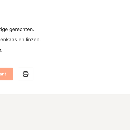
rtige gerechten.
tenkaas en linzen.
e.
ant