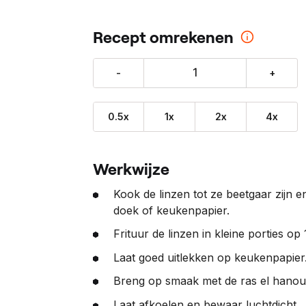
o
n
Recept omrekenen
z
e
-
+
p
a
r
0.5x
1x
2x
4x
t
n
Werkwijze
e
r
Kook de linzen tot ze beetgaar zijn e
:
doek of keukenpapier.
Frituur de linzen in kleine porties op 
Laat goed uitlekken op keukenpapier
Breng op smaak met de ras el hanout
Laat afkoelen en bewaar luchtdicht.