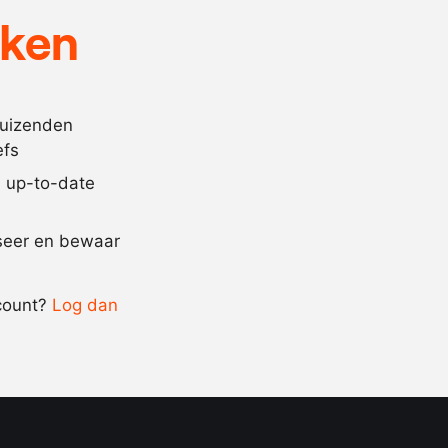
25
gram
mosterd
eken
300
gram
olijfolie
naar
zout
behoefte
duizenden
naar
peper
efs
behoefte
jd up-to-date
Recept omrekenen
iseer en bewaar
-
+
count?
Log dan
0.5x
1x
2x
4x