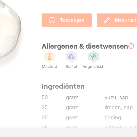
Toevoegen
Maak vari
Allergenen & dieetwensen
Mosterd
Sulfiet
Vegetarisch
Ingrediënten
50
gram
yuzu
, sap
25
gram
limoen
, sap
25
gram
honing
25
gram
wittewijnazij