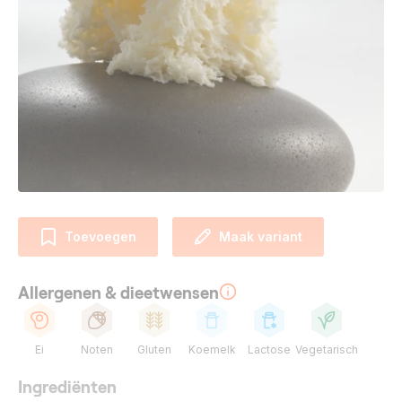
Toevoegen
Maak variant
Allergenen & dieetwensen
Ei
Noten
Gluten
Koemelk
Lactose
Vegetarisch
Ingrediënten