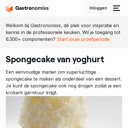
Inloggen
S
l
u
Welkom bij Gastronomixs, dé plek voor inspiratie en
i
kennis in de professionele keuken. Wil je toegang tot
t
6.300+ componenten?
Start jouw proefperiode
h
e
spongecake van yoghurt
t
m
Een eenvoudige manier om superluchtige
e
spongecake te maken als onderdeel van een dessert.
n
Je kunt de spongecake ook nog drogen zodat je een
u
krokant garnituur krijgt.