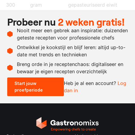
300
gram
gepasteuriseerd eiwit
60
gram
amandelpoeder
Probeer nu
2 weken gratis!
60
gram
yoghurtpoeder
Nooit meer een gebrek aan inspiratie: duizenden
70
gram
suiker
geteste recepten voor professionele chefs
20
gram
bloem
Ontwikkel je kookstijl en blijf leren: altijd up-to-
date met trends en technieken
Recept omrekenen
Breng orde in je receptenchaos: digitaliseer en
bewaar je eigen recepten overzichtelijk
-
+
Heb je al een account?
Log
Start jouw
proefperiode
dan in
0.5x
1x
2x
4x