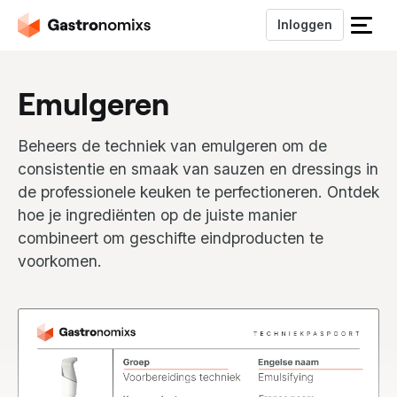
Inloggen
S
l
u
Emulgeren
i
t
h
Beheers de techniek van emulgeren om de
e
consistentie en smaak van sauzen en dressings in
t
de professionele keuken te perfectioneren. Ontdek
m
hoe je ingrediënten op de juiste manier
e
n
combineert om geschifte eindproducten te
u
voorkomen.