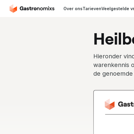
Over ons
Tarieven
Veelgestelde v
Heilb
Hieronder vind
warenkennis o
de genoemde