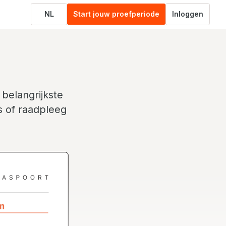
NL
Start jouw proefperiode
Inloggen
 belangrijkste
s of raadpleeg