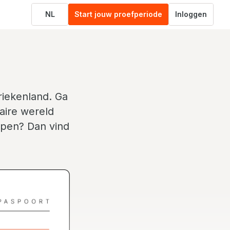
NL
Start jouw proefperiode
Inloggen
riekenland. Ga
aire wereld
iepen? Dan vind