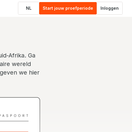
NL
Start jouw proefperiode
Inloggen
id-Afrika. Ga
aire wereld
n geven we hier