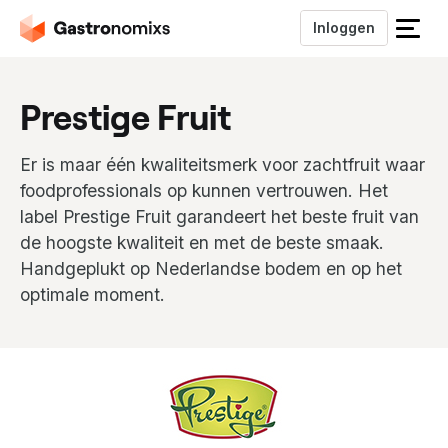
Inloggen
S
l
u
Prestige Fruit
i
t
h
Er is maar één kwaliteitsmerk voor zachtfruit waar
e
foodprofessionals op kunnen vertrouwen. Het
t
label Prestige Fruit garandeert het beste fruit van
m
de hoogste kwaliteit en met de beste smaak.
e
n
Handgeplukt op Nederlandse bodem en op het
u
optimale moment.