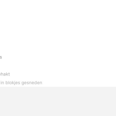
s
ehakt
, in blokjes gesneden
esneden
ka
, in brunoise gesneden