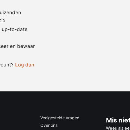
1
citroen
, sap
2
theel.
zout
duizenden
efs
100
ml.
olijfolie
jd up-to-date
Recept omrekenen
iseer en bewaar
-
+
count?
Log dan
0.5x
1x
2x
4x
Veelgestelde vragen
Mis niet
Over ons
Wees als ee