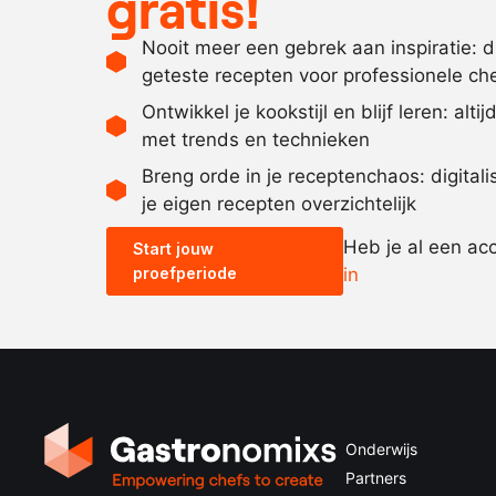
gratis!
Nooit meer een gebrek aan inspiratie: 
geteste recepten voor professionele ch
Ontwikkel je kookstijl en blijf leren: alti
met trends en technieken
Breng orde in je receptenchaos: digital
je eigen recepten overzichtelijk
Heb je al een ac
Start jouw
proefperiode
in
Onderwijs
Partners