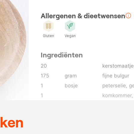
Allergenen & dieetwensen
Gluten
Vegan
Ingrediënten
20
kerstomaatje
175
gram
fijne bulgur
1
bosje
peterselie
, g
1
komkommer
4
bosui
, fijng
1
groene papri
eken
3
takjes
munt
, gehakt