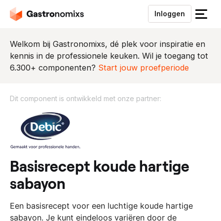
Inloggen
S
l
u
Welkom bij Gastronomixs, dé plek voor inspiratie en
i
kennis in de professionele keuken. Wil je toegang tot
t
6.300+ componenten?
Start jouw proefperiode
h
e
Dit component is ontwikkeld met onze partner:
t
m
D
e
i
n
t
u
c
o
basisrecept koude hartige
m
sabayon
p
o
​Een basisrecept voor een luchtige koude hartige
n
sabayon. Je kunt eindeloos variëren door de
e