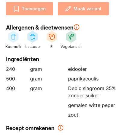
n
Toevoegen
Maak variant
z
e
p
Allergenen & dieetwensen
a
r
t
Koemelk
Lactose
Ei
Vegetarisch
n
Ingrediënten
e
r
240
gram
eidooier
:
500
gram
paprikacoulis
400
gram
Debic slagroom 35%
zonder suiker
gemalen witte peper
zout
Recept omrekenen