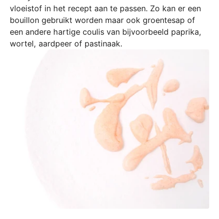
vloeistof in het recept aan te passen. Zo kan er een
n
bouillon gebruikt worden maar ook groentesap of
t
een andere hartige coulis van bijvoorbeeld paprika,
i
wortel, aardpeer of pastinaak.
s
o
n
t
w
i
k
k
e
l
d
m
e
t
o