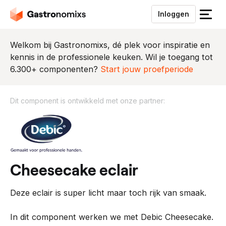
Inloggen
S
l
u
Welkom bij Gastronomixs, dé plek voor inspiratie en
i
kennis in de professionele keuken. Wil je toegang tot
t
6.300+ componenten?
Start jouw proefperiode
h
e
Dit component is ontwikkeld met onze partner:
t
m
D
e
i
n
t
u
c
o
cheesecake eclair
m
p
Deze eclair is super licht maar toch rijk van smaak.
o
n
In dit component werken we met Debic Cheesecake.
e