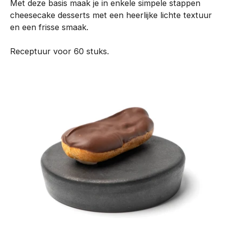
Met deze basis maak je in enkele simpele stappen
n
cheesecake desserts met een heerlijke lichte textuur
t
en een frisse smaak.
i
s
Receptuur voor 60 stuks.
o
n
t
w
i
k
k
e
l
d
m
e
t
o