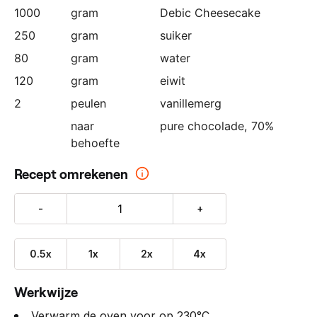
1000
gram
Debic Cheesecake
250
gram
suiker
80
gram
water
120
gram
eiwit
2
peulen
vanillemerg
naar
pure chocolade, 70%
behoefte
Recept omrekenen
-
+
0.5x
1x
2x
4x
Werkwijze
Verwarm de oven voor op 230°C.