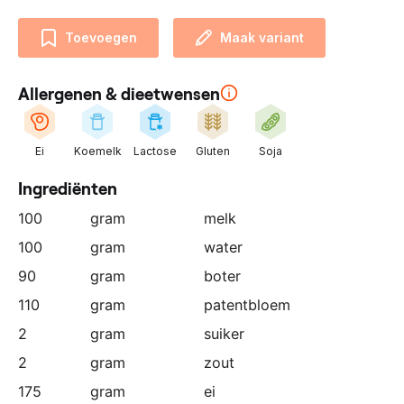
n
z
Toevoegen
Maak variant
e
p
Allergenen & dieetwensen
a
r
t
Ei
Koemelk
Lactose
Gluten
Soja
n
e
Ingrediënten
r
100
gram
melk
:
100
gram
water
90
gram
boter
110
gram
patentbloem
2
gram
suiker
2
gram
zout
175
gram
ei